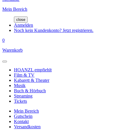
Mein Bereich
close
Anmelden
Noch kein Kundenkonto? Jetzt registrieren.
0
Warenkorb
HOANZL empfiehlt
Film & TV
Kabarett & Theater
Musik
Buch & Hörbuch
Streaming
Tickets
Mein Bereich
Gutschein
Kontakt
Versandkosten