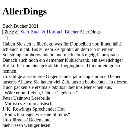
AllerDings
Buch
Bücher
2021
Start
Buch & Hörbuch
Bücher
AllerDings
Zurück
Haben Sie sich je überlegt, was Ihr Doppelbett von Ihnen hält?
Ich auch nicht. Bis zu dem Zeitpunkt, an dem ich in einem
Selfstorage umherwanderte und mich ein Kugelgrill ansprach.
Danach auch noch ein dementer Kühlschrank, ein zwielichtiger
Rollkoffer und eine gekränkte Jogginghose. Um nur einige zu
nennen.
Unzählige aussortierte Gegenstände, jahrelang stumme Diener
unseres Alltags: Sie hatten viel Zeit, uns zu beobachten. In diesem
Buch packen sie erstmals tabulos über uns Menschen aus.
„Wäre er am Leben, hätte er’s gelesen.“
Peter Ustinovs Lesebrille
„Mir ist es zu unrealistisch.“
J. K. Rowlings Sprechender Hut
„Endlich kriegen wir eine Stimme.“
Udo Jürgens’ Bademantel
mehr lesen
weniger lesen