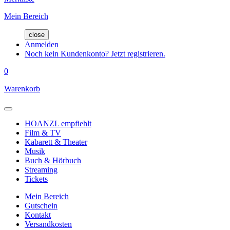
Mein Bereich
close
Anmelden
Noch kein Kundenkonto? Jetzt registrieren.
0
Warenkorb
HOANZL empfiehlt
Film & TV
Kabarett & Theater
Musik
Buch & Hörbuch
Streaming
Tickets
Mein Bereich
Gutschein
Kontakt
Versandkosten