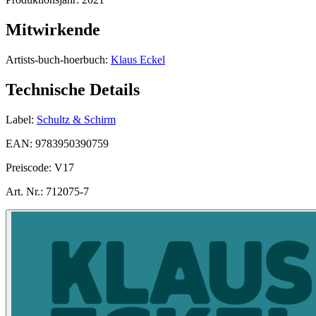
Mitwirkende
Artists-buch-hoerbuch:
Klaus Eckel
Technische Details
Label:
Schultz & Schirm
EAN:
9783950390759
Preiscode:
V17
Art. Nr.:
712075-7