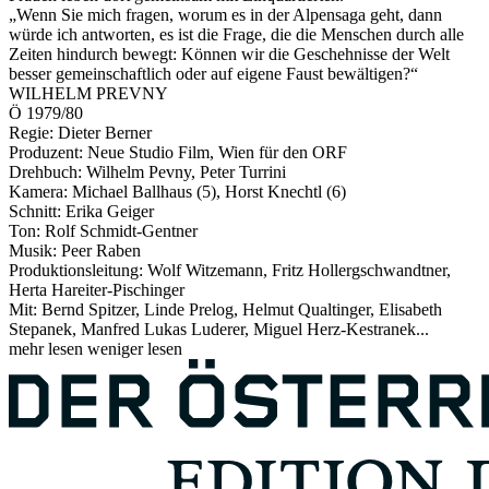
„Wenn Sie mich fragen, worum es in der Alpensaga geht, dann
würde ich antworten, es ist die Frage, die die Menschen durch alle
Zeiten hindurch bewegt: Können wir die Geschehnisse der Welt
besser gemeinschaftlich oder auf eigene Faust bewältigen?“
WILHELM PREVNY
Ö 1979/80
Regie: Dieter Berner
Produzent: Neue Studio Film, Wien für den ORF
Drehbuch: Wilhelm Pevny, Peter Turrini
Kamera: Michael Ballhaus (5), Horst Knechtl (6)
Schnitt: Erika Geiger
Ton: Rolf Schmidt-Gentner
Musik: Peer Raben
Produktionsleitung: Wolf Witzemann, Fritz Hollergschwandtner,
Herta Hareiter-Pischinger
Mit: Bernd Spitzer, Linde Prelog, Helmut Qualtinger, Elisabeth
Stepanek, Manfred Lukas Luderer, Miguel Herz-Kestranek...
mehr lesen
weniger lesen