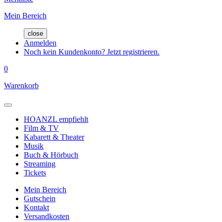
Mein Bereich
close
Anmelden
Noch kein Kundenkonto? Jetzt registrieren.
0
Warenkorb
HOANZL empfiehlt
Film & TV
Kabarett & Theater
Musik
Buch & Hörbuch
Streaming
Tickets
Mein Bereich
Gutschein
Kontakt
Versandkosten