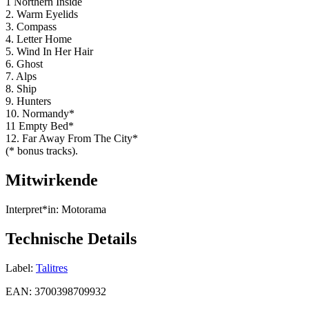
1 Northern Inside
2. Warm Eyelids
3. Compass
4. Letter Home
5. Wind In Her Hair
6. Ghost
7. Alps
8. Ship
9. Hunters
10. Normandy*
11 Empty Bed*
12. Far Away From The City*
(* bonus tracks).
Mitwirkende
Interpret*in:
Motorama
Technische Details
Label:
Talitres
EAN:
3700398709932