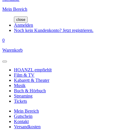
Mein Bereich
close
Anmelden
Noch kein Kundenkonto? Jetzt registrieren.
0
Warenkorb
HOANZL empfiehlt
Film & TV
Kabarett & Theater
Musik
Buch & Hörbuch
Streaming
Tickets
Mein Bereich
Gutschein
Kontakt
Versandkosten