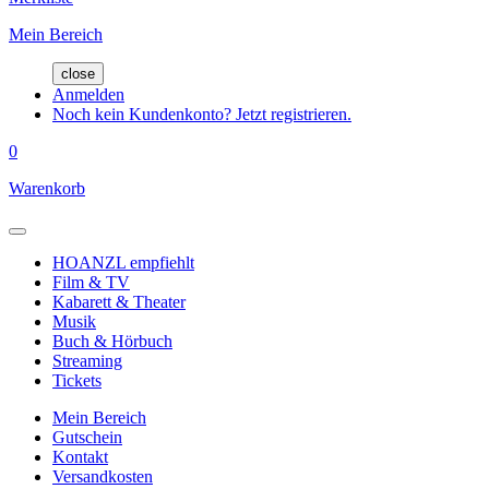
Mein Bereich
close
Anmelden
Noch kein Kundenkonto? Jetzt registrieren.
0
Warenkorb
HOANZL empfiehlt
Film & TV
Kabarett & Theater
Musik
Buch & Hörbuch
Streaming
Tickets
Mein Bereich
Gutschein
Kontakt
Versandkosten