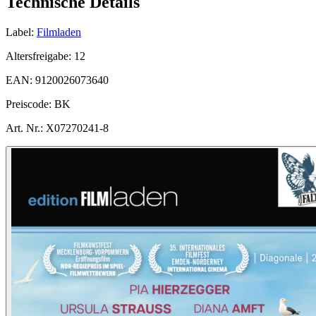
Technische Details
Label:
Filmladen
Altersfreigabe:
12
EAN:
9120026073640
Preiscode:
BK
Art. Nr.:
X07270241-8