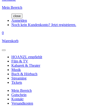
Mein Bereich
close
Anmelden
Noch kein Kundenkonto? Jetzt registrieren.
0
Warenkorb
HOANZL empfiehlt
Film & TV
Kabarett & Theater
Musik
Buch & Hörbuch
Streaming
Tickets
Mein Bereich
Gutschein
Kontakt
Versandkosten