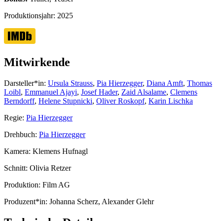
Produktionsjahr:
2025
Mitwirkende
Darsteller*in:
Ursula Strauss
,
Pia Hierzegger
,
Diana Amft
,
Thomas
Loibl
,
Emmanuel Ajayi
,
Josef Hader
,
Zaid Alsalame
,
Clemens
Berndorff
,
Helene Stupnicki
,
Oliver Roskopf
,
Karin Lischka
Regie:
Pia Hierzegger
Drehbuch:
Pia Hierzegger
Kamera:
Klemens Hufnagl
Schnitt:
Olivia Retzer
Produktion:
Film AG
Produzent*in:
Johanna Scherz, Alexander Glehr