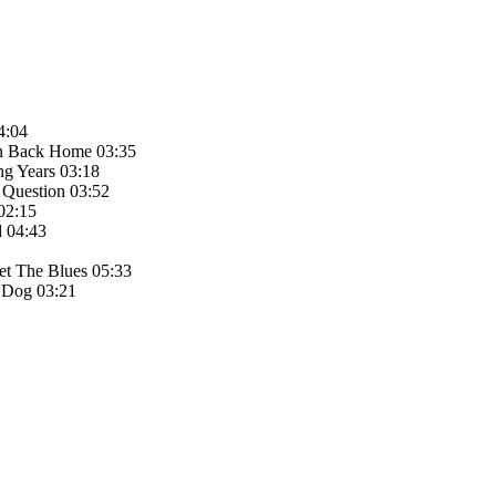
4:04
n Back Home 03:35
g Years 03:18
Question 03:52
02:15
 04:43
et The Blues 05:33
 Dog 03:21