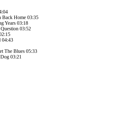
4:04
n Back Home 03:35
g Years 03:18
Question 03:52
02:15
 04:43
et The Blues 05:33
 Dog 03:21