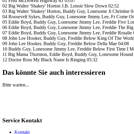
01 Fred McDowell Highway 61 03:07
02 Big Walter 'Shakey' Horton J.B. Lenoir Slow Down 02:52
03 Big Walter 'Shakey' Horton, Buddy Guy, Lonesome Ji Christine 0
04 Roosevelt Sykes, Buddy Guy, Lonesome Jimmy Lee, Fr Come O
05 Eddie Boyd, Buddy Guy, Lonesome Jimmy Lee, Freddie Five Lon
06 Eddie Boyd, Buddy Guy, Lonesome Jimmy Lee, Freddie The Big 
07 Eddie Boyd, Buddy Guy, Lonesome Jimmy Lee, Freddie Rosalie 
08 John Lee Hooker, Buddy Guy, Freddie Below King Of The World
09 John Lee Hooker, Buddy Guy, Freddie Below Della Mae 04:08
10 Buddy Guy, Lonesome Jimmy Lee, Freddie Below First Time I M
11 Big Mama Thornton, Eddie Boyd, Buddy Guy, Lonesome Hound
12 Doctor Ross My Black Name Is Ringing 05:32
Das könnte Sie auch interessieren
Bitte warten...
Service Kontakt
Kontakt