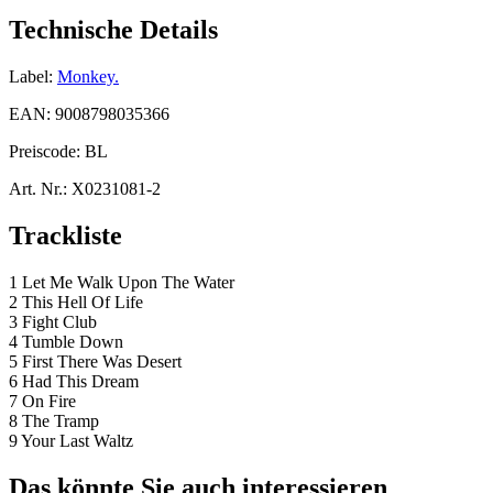
Technische Details
Label:
Monkey.
EAN:
9008798035366
Preiscode:
BL
Art. Nr.:
X0231081-2
Trackliste
1 Let Me Walk Upon The Water
2 This Hell Of Life
3 Fight Club
4 Tumble Down
5 First There Was Desert
6 Had This Dream
7 On Fire
8 The Tramp
9 Your Last Waltz
Das könnte Sie auch interessieren