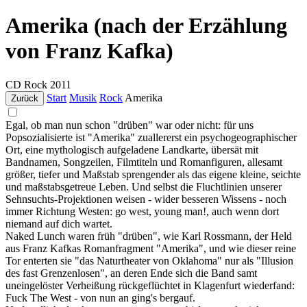
Amerika (nach der Erzählung
von Franz Kafka)
CD
Rock
2011
Start
Musik
Rock
Amerika
Zurück
Egal, ob man nun schon "drüben" war oder nicht: für uns
Popsozialisierte ist "Amerika" zuallererst ein psychogeographischer
Ort, eine mythologisch aufgeladene Landkarte, übersät mit
Bandnamen, Songzeilen, Filmtiteln und Romanfiguren, allesamt
größer, tiefer und Maßstab sprengender als das eigene kleine, seichte
und maßstabsgetreue Leben. Und selbst die Fluchtlinien unserer
Sehnsuchts-Projektionen weisen - wider besseren Wissens - noch
immer Richtung Westen: go west, young man!, auch wenn dort
niemand auf dich wartet.
Naked Lunch waren früh "drüben", wie Karl Rossmann, der Held
aus Franz Kafkas Romanfragment "Amerika", und wie dieser reine
Tor enterten sie "das Naturtheater von Oklahoma" nur als "Illusion
des fast Grenzenlosen", an deren Ende sich die Band samt
uneingelöster Verheißung rückgeflüchtet in Klagenfurt wiederfand:
Fuck The West - von nun an ging's bergauf.