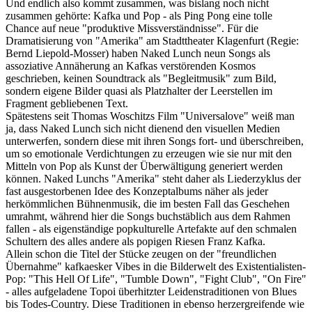
Und endlich also kommt zusammen, was bislang noch nicht
zusammen gehörte: Kafka und Pop - als Ping Pong eine tolle
Chance auf neue "produktive Missverständnisse". Für die
Dramatisierung von "Amerika" am Stadttheater Klagenfurt (Regie:
Bernd Liepold-Mosser) haben Naked Lunch neun Songs als
assoziative Annäherung an Kafkas verstörenden Kosmos
geschrieben, keinen Soundtrack als "Begleitmusik" zum Bild,
sondern eigene Bilder quasi als Platzhalter der Leerstellen im
Fragment gebliebenen Text.
Spätestens seit Thomas Woschitzs Film "Universalove" weiß man
ja, dass Naked Lunch sich nicht dienend den visuellen Medien
unterwerfen, sondern diese mit ihren Songs fort- und überschreiben,
um so emotionale Verdichtungen zu erzeugen wie sie nur mit den
Mitteln von Pop als Kunst der Überwältigung generiert werden
können. Naked Lunchs "Amerika" steht daher als Liederzyklus der
fast ausgestorbenen Idee des Konzeptalbums näher als jeder
herkömmlichen Bühnenmusik, die im besten Fall das Geschehen
umrahmt, während hier die Songs buchstäblich aus dem Rahmen
fallen - als eigenständige popkulturelle Artefakte auf den schmalen
Schultern des alles andere als popigen Riesen Franz Kafka.
Allein schon die Titel der Stücke zeugen on der "freundlichen
Übernahme" kafkaesker Vibes in die Bilderwelt des Existentialisten-
Pop: "This Hell Of Life", "Tumble Down", "Fight Club", "On Fire"
- alles aufgeladene Topoi überhitzter Leidenstraditionen von Blues
bis Todes-Country. Diese Traditionen in ebenso herzergreifende wie