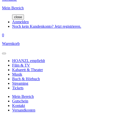
Mein Bereich
close
Anmelden
Noch kein Kundenkonto? Jetzt registrieren.
0
Warenkorb
HOANZL empfiehlt
Film & TV
Kabarett & Theater
Musik
Buch & Hörbuch
Streaming
Tickets
Mein Bereich
Gutschein
Kontakt
Versandkosten