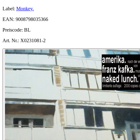
Label:
Monkey.
EAN:
9008798035366
Preiscode:
BL
Art. Nr.:
X0231081-2