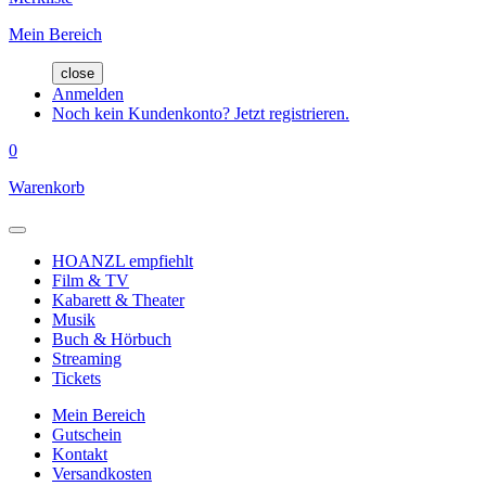
Mein Bereich
close
Anmelden
Noch kein Kundenkonto? Jetzt registrieren.
0
Warenkorb
HOANZL empfiehlt
Film & TV
Kabarett & Theater
Musik
Buch & Hörbuch
Streaming
Tickets
Mein Bereich
Gutschein
Kontakt
Versandkosten