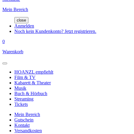
Mein Bereich
close
Anmelden
Noch kein Kundenkonto? Jetzt registrieren.
0
Warenkorb
HOANZL empfiehlt
Film & TV
Kabarett & Theater
Musik
Buch & Hörbuch
Streaming
Tickets
Mein Bereich
Gutschein
Kontakt
Versandkosten