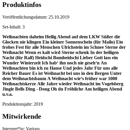
Produktinfos
Veröffentlichungsdatum:
25.10.2019
Set-Inhalt:
3
Weihnachten daheim
Heilig Abend auf dem LKW
Süßer die
Glocken nie klingen
Ein kleiner Sonnenschein (für Mailo)
Ein
frohes Fest für alle Menschen
Ulrichstein im Schnee
Sterne der
Weihnacht
Wenn es kalt wird
Sterne schenk
In der heiligen
Nacht (für Ralf)
Heidschi Bumbeidschi
Lieber Gott lass ein
Wunder
Winterzeit
Ich hab‘ ihn noch nie geseh‘n
An
Weihnachten bin ich zu Hause
Und jedes Jahr
Für uns alle
Reicher Bauer
Es ist Weihnacht bei uns in den Bergen
Unter
dem Weihnachtsbaum
A Weihnacht wie‘s früher war
1000
Weihnachtskerze
Alle Jahre wieder
Weihnacht im Vogelsberg
Jingle Bells
Ding - Dong
Oh du Fröhliche
Am heiligen Abend
u.v.a.
Produktionsjahr:
2019
Mitwirkende
Interpret*in:
Various