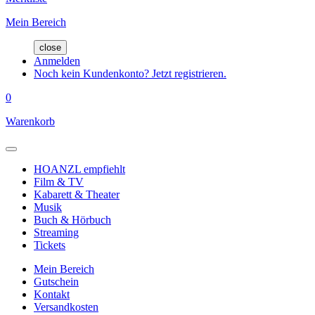
Mein Bereich
close
Anmelden
Noch kein Kundenkonto? Jetzt registrieren.
0
Warenkorb
HOANZL empfiehlt
Film & TV
Kabarett & Theater
Musik
Buch & Hörbuch
Streaming
Tickets
Mein Bereich
Gutschein
Kontakt
Versandkosten