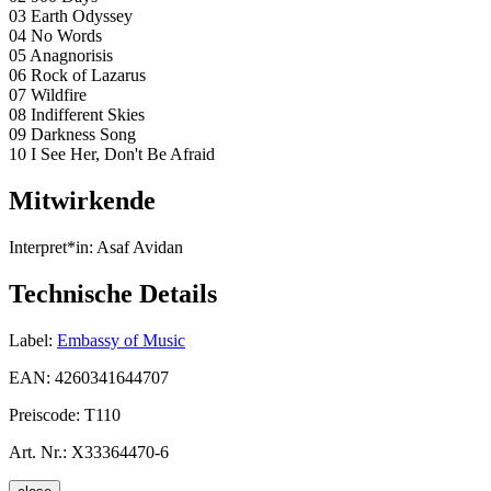
03 Earth Odyssey
04 No Words
05 Anagnorisis
06 Rock of Lazarus
07 Wildfire
08 Indifferent Skies
09 Darkness Song
10 I See Her, Don't Be Afraid
Mitwirkende
Interpret*in:
Asaf Avidan
Technische Details
Label:
Embassy of Music
EAN:
4260341644707
Preiscode:
T110
Art. Nr.:
X33364470-6