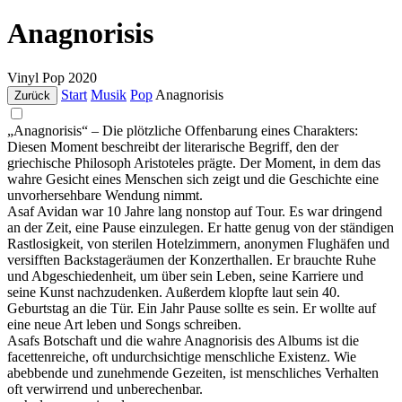
Anagnorisis
Vinyl
Pop
2020
Start
Musik
Pop
Anagnorisis
Zurück
„Anagnorisis“ – Die plötzliche Offenbarung eines Charakters:
Diesen Moment beschreibt der literarische Begriff, den der
griechische Philosoph Aristoteles prägte. Der Moment, in dem das
wahre Gesicht eines Menschen sich zeigt und die Geschichte eine
unvorhersehbare Wendung nimmt.
Asaf Avidan war 10 Jahre lang nonstop auf Tour. Es war dringend
an der Zeit, eine Pause einzulegen. Er hatte genug von der ständigen
Rastlosigkeit, von sterilen Hotelzimmern, anonymen Flughäfen und
versifften Backstageräumen der Konzerthallen. Er brauchte Ruhe
und Abgeschiedenheit, um über sein Leben, seine Karriere und
seine Kunst nachzudenken. Außerdem klopfte laut sein 40.
Geburtstag an die Tür. Ein Jahr Pause sollte es sein. Er wollte auf
eine neue Art leben und Songs schreiben.
Asafs Botschaft und die wahre Anagnorisis des Albums ist die
facettenreiche, oft undurchsichtige menschliche Existenz. Wie
abebbende und zunehmende Gezeiten, ist menschliches Verhalten
oft verwirrend und unberechenbar.