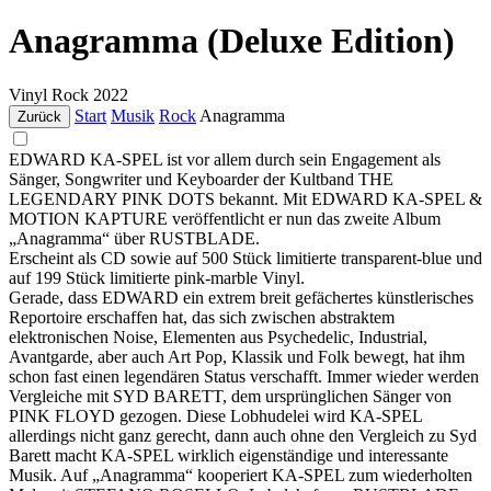
Anagramma (Deluxe Edition)
Vinyl
Rock
2022
Start
Musik
Rock
Anagramma
Zurück
EDWARD KA-SPEL ist vor allem durch sein Engagement als
Sänger, Songwriter und Keyboarder der Kultband THE
LEGENDARY PINK DOTS bekannt. Mit EDWARD KA-SPEL &
MOTION KAPTURE veröffentlicht er nun das zweite Album
„Anagramma“ über RUSTBLADE.
Erscheint als CD sowie auf 500 Stück limitierte transparent-blue und
auf 199 Stück limitierte pink-marble Vinyl.
Gerade, dass EDWARD ein extrem breit gefächertes künstlerisches
Reportoire erschaffen hat, das sich zwischen abstraktem
elektronischen Noise, Elementen aus Psychedelic, Industrial,
Avantgarde, aber auch Art Pop, Klassik und Folk bewegt, hat ihm
schon fast einen legendären Status verschafft. Immer wieder werden
Vergleiche mit SYD BARETT, dem ursprünglichen Sänger von
PINK FLOYD gezogen. Diese Lobhudelei wird KA-SPEL
allerdings nicht ganz gerecht, dann auch ohne den Vergleich zu Syd
Barett macht KA-SPEL wirklich eigenständige und interessante
Musik. Auf „Anagramma“ kooperiert KA-SPEL zum wiederholten