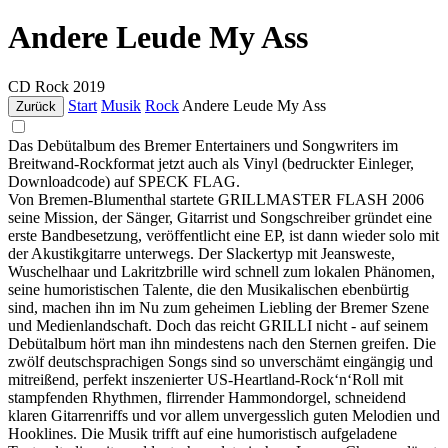
Andere Leude My Ass
CD
Rock
2019
Start
Musik
Rock
Andere Leude My Ass
Zurück
Das Debütalbum des Bremer Entertainers und Songwriters im
Breitwand-Rockformat jetzt auch als Vinyl (bedruckter Einleger,
Downloadcode) auf SPECK FLAG.
Von Bremen-Blumenthal startete GRILLMASTER FLASH 2006
seine Mission, der Sänger, Gitarrist und Songschreiber gründet eine
erste Bandbesetzung, veröffentlicht eine EP, ist dann wieder solo mit
der Akustikgitarre unterwegs. Der Slackertyp mit Jeansweste,
Wuschelhaar und Lakritzbrille wird schnell zum lokalen Phänomen,
seine humoristischen Talente, die den Musikalischen ebenbürtig
sind, machen ihn im Nu zum geheimen Liebling der Bremer Szene
und Medienlandschaft. Doch das reicht GRILLI nicht - auf seinem
Debütalbum hört man ihn mindestens nach den Sternen greifen. Die
zwölf deutschsprachigen Songs sind so unverschämt eingängig und
mitreißend, perfekt inszenierter US-Heartland-Rock‘n‘Roll mit
stampfenden Rhythmen, flirrender Hammondorgel, schneidend
klaren Gitarrenriffs und vor allem unvergesslich guten Melodien und
Hooklines. Die Musik trifft auf eine humoristisch aufgeladene