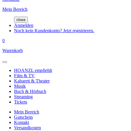
Mein Bereich
close
Anmelden
Noch kein Kundenkonto? Jetzt registrieren.
0
Warenkorb
HOANZL empfiehlt
Film & TV
Kabarett & Theater
Musik
Buch & Hörbuch
Streaming
Tickets
Mein Bereich
Gutschein
Kontakt
Versandkosten