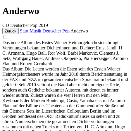
Anderwo
CD
Deutscher Pop
2019
Start
Musik
Deutscher Pop
Anderwo
Zurück
Das neue Album des Erstes Wiener Heimorgelorchesters bringt
Vertonungen bekannter Dichterinnen und Dichter: Ernst Jandl, H.
C. Artmann, Hugo Ball, Ror Wolf, Barbi Markovic, Clemens J.
Setz, Wolfgang Bauer, Andreas Okopenko, Pia Hierzegger, Antonio
Fian und Robert Gernhardt.
Das Album Die Letten werden die Esten sein des Ersten Wiener
Heimorgelorchesters wurde im Jahr 2018 durch Berichterstattung in
der FAZ und NZZ im gesamten deutschen Sprachraum bekannt und
gefeiert. Seit 2010 vertont die Band aber nicht nur eigene Texte,
sondern auch Gedichte bekannter Autoren, mit denen es immer
wieder auftritt. Zuletzt waren die vier Herren mit den Mini-
Keyboards der Marken Bontempi, Casio, Yamaha etc. mit Antonio
Fian auf der Bühne des Theaters an der Gumpendorfer Straße und
mit Clemens Setz im Literarischen Colloquium Berlin und im
Großen Sendesaal des ORF-Radiokulturhauses zu sehen und zu
hören. Nun erscheinen die gesammelten Dichtervertonungen
zusammen mit neuen Tracks mit Texten von H. C. Artmann, Hugo