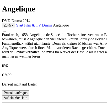
Angelique
DVD
Drama
2014
Start
Film & TV
Drama
Angelique
Zurück
Frankreich, 1658. Angélique de Sancé, die Tochter eines verarmten B
bewahren, muss Angélique den viel älteren Grafen Joffrey de Peyra
Familienglück währt nicht lange. Denn als kleines Mädchen war Angé
Angélique zuerst durch ihren Mann vor deren Rache geschützt. Doch a
wird de Peyrac verhaftet und muss im Kerker der Bastille als Ketzer 
mehr lesen
weniger lesen
DVD
€ 9,99
Derzeit nicht auf Lager
Produkt anfragen
Auf die Merkliste