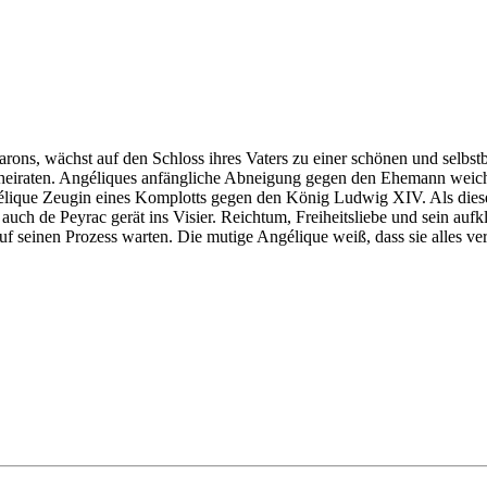
arons, wächst auf den Schloss ihres Vaters zu einer schönen und selb
c heiraten. Angéliques anfängliche Abneigung gegen den Ehemann weic
lique Zeugin eines Komplotts gegen den König Ludwig XIV. Als dieses 
uch de Peyrac gerät ins Visier. Reichtum, Freiheitsliebe und sein au
auf seinen Prozess warten. Die mutige Angélique weiß, dass sie alles v