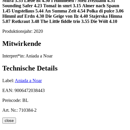
Mura 3.55
Liebe ist 4.50
I Himmelen / Med zvezdami 4.51
Sounding Safer 4.23
Tomaž in smrt 3.15
Almer nach Spaun
1.45
Ungstellaus 5.44
An Summa Zeit 4.54
Polka di pulce 3.06
Himml auf Erdn 4.30
Die Geige von Ilz 4.40
Stajerska Himna
5.07
Rotkraut 3.48
The Little fiddle trio 3.55
Die Wölt 4.10
Produktionsjahr:
2020
Mitwirkende
Interpret*in:
Aniada a Noar
Technische Details
Label:
Aniada a Noar
EAN:
9006472038443
Preiscode:
BL
Art. Nr.:
710384-2
close