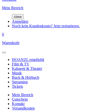
Mein Bereich
close
Anmelden
Noch kein Kundenkonto? Jetzt registrieren.
0
Warenkorb
HOANZL empfiehlt
Film & TV
Kabarett & Theater
Musik
Buch & Hörbuch
Streaming
Tickets
Mein Bereich
Gutschein
Kontakt
Versandkosten