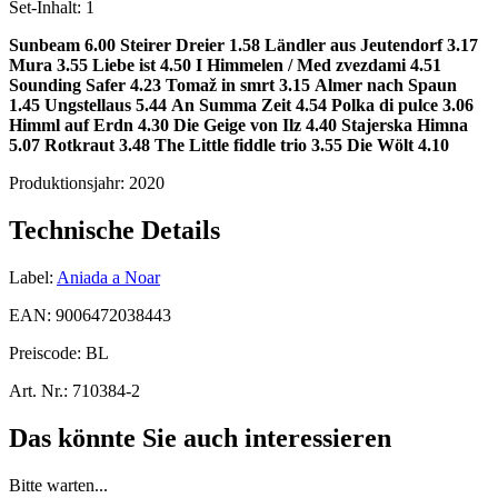
Set-Inhalt:
1
Sunbeam 6.00
Steirer Dreier 1.58
Ländler aus Jeutendorf 3.17
Mura 3.55
Liebe ist 4.50
I Himmelen / Med zvezdami 4.51
Sounding Safer 4.23
Tomaž in smrt 3.15
Almer nach Spaun
1.45
Ungstellaus 5.44
An Summa Zeit 4.54
Polka di pulce 3.06
Himml auf Erdn 4.30
Die Geige von Ilz 4.40
Stajerska Himna
5.07
Rotkraut 3.48
The Little fiddle trio 3.55
Die Wölt 4.10
Produktionsjahr:
2020
Technische Details
Label:
Aniada a Noar
EAN:
9006472038443
Preiscode:
BL
Art. Nr.:
710384-2
Das könnte Sie auch interessieren
Bitte warten...