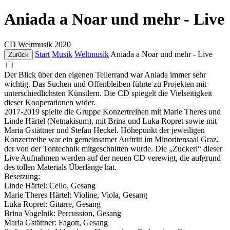
Aniada a Noar und mehr - Live
CD
Weltmusik
2020
Start
Musik
Weltmusik
Aniada a Noar und mehr - Live
Zurück
Der Blick über den eigenen Tellerrand war Aniada immer sehr
wichtig. Das Suchen und Offenbleiben führte zu Projekten mit
unterschiedlichsten Künstlern. Die CD spiegelt die Vielseitigkeit
dieser Kooperationen wider.
2017-2019 spielte die Gruppe Konzertreihen mit Marie Theres und
Linde Härtel (Netnakisum), mit Brina und Luka Ropret sowie mit
Maria Gstättner und Stefan Heckel. Höhepunkt der jeweiligen
Konzertreihe war ein gemeinsamer Auftritt im Minoritensaal Graz,
der von der Tontechnik mitgeschnitten wurde. Die „Zuckerl“ dieser
Live Aufnahmen werden auf der neuen CD verewigt, die aufgrund
des tollen Materials Überlänge hat.
Besetzung:
Linde Härtel: Cello, Gesang
Marie Theres Härtel: Violine, Viola, Gesang
Luka Ropret: Gitarre, Gesang
Brina Vogelnik: Percussion, Gesang
Maria Gstättner: Fagott, Gesang