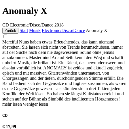
Anomaly X
CD
Electronic/Disco/Dance
2018
Start
Musik
Electronic/Disco/Dance
Anomaly X
Zurück
Merciful Nuns haben etwas Erleuchtendes, das kann niemand
abstreiten. Sie lassen sich nicht von Trends herumschubsen, immer
auf der Suche nach dem nie dagewesenen Sound ohne jemals
anzukommen. Mastermind Artaud Seth kennt den Weg und schafft
unbeirrt Musik, die brillant ist. Ein Talent, das bewundernswert und
absolut vorbildlich ist. ANOMALY ist zeitlos und aktuell zugleich,
episch und mit massiven Gitarrenwänden untermauert, von
Chorgesängen und der tiefen, durchdringenden Stimme erfüllt. Die
Band bedient sich der Gegensätze und fügt sie zusammen, als wären
es nie Gegensätze gewesen – als könnten sie in drei Takten jeden
Konflikt der Welt lösen. So haben sie längst Kultstatus erreicht und
stehen auf der Bühne als Sinnbild des intelligenten Hörgenusses!
mehr lesen
weniger lesen
CD
€ 17,99