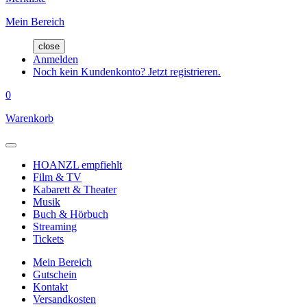
Mein Bereich
close
Anmelden
Noch kein Kundenkonto? Jetzt registrieren.
0
Warenkorb
HOANZL empfiehlt
Film & TV
Kabarett & Theater
Musik
Buch & Hörbuch
Streaming
Tickets
Mein Bereich
Gutschein
Kontakt
Versandkosten