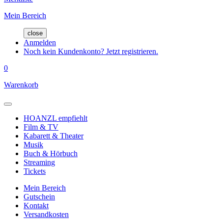
Mein Bereich
close
Anmelden
Noch kein Kundenkonto? Jetzt registrieren.
0
Warenkorb
HOANZL empfiehlt
Film & TV
Kabarett & Theater
Musik
Buch & Hörbuch
Streaming
Tickets
Mein Bereich
Gutschein
Kontakt
Versandkosten