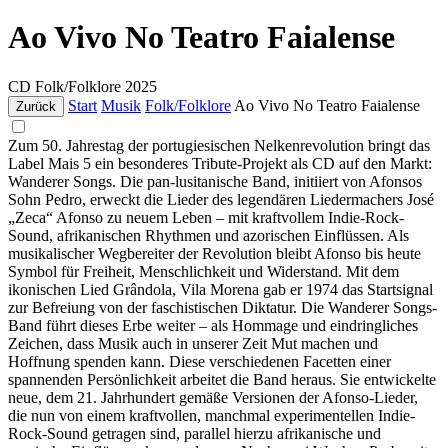
Ao Vivo No Teatro Faialense
CD
Folk/Folklore
2025
Start
Musik
Folk/Folklore
Ao Vivo No Teatro Faialense
Zurück
Zum 50. Jahrestag der portugiesischen Nelkenrevolution bringt das
Label Mais 5 ein besonderes Tribute-Projekt als CD auf den Markt:
Wanderer Songs. Die pan-lusitanische Band, initiiert von Afonsos
Sohn Pedro, erweckt die Lieder des legendären Liedermachers José
„Zeca“ Afonso zu neuem Leben – mit kraftvollem Indie-Rock-
Sound, afrikanischen Rhythmen und azorischen Einflüssen. Als
musikalischer Wegbereiter der Revolution bleibt Afonso bis heute
Symbol für Freiheit, Menschlichkeit und Widerstand. Mit dem
ikonischen Lied Grândola, Vila Morena gab er 1974 das Startsignal
zur Befreiung von der faschistischen Diktatur. Die Wanderer Songs-
Band führt dieses Erbe weiter – als Hommage und eindringliches
Zeichen, dass Musik auch in unserer Zeit Mut machen und
Hoffnung spenden kann. Diese verschiedenen Facetten einer
spannenden Persönlichkeit arbeitet die Band heraus. Sie entwickelte
neue, dem 21. Jahrhundert gemäße Versionen der Afonso-Lieder,
die nun von einem kraftvollen, manchmal experimentellen Indie-
Rock-Sound getragen sind, parallel hierzu afrikanische und