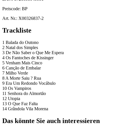
Preiscode:
BP
Art. Nr.:
X00326837-2
Trackliste
1 Balada do Outono
2 Natal dos Simples
3 De Não Saber o Que Me Espera
4 Os Fantoches de Kissinger
5 Venham Mais Cinco
6 Canção de Embalar
7 Milho Verde
8 A Morte Saiu ? Rua
9 Era Um Redondo Vocábulo
10 Os Vampiros
11 Senhora do Almortão
12 Utopia
13 O Que Faz Falta
14 Grândola Vila Morena
Das könnte Sie auch interessieren