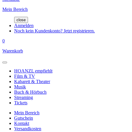
Mein Bereich
close
Anmelden
Noch kein Kundenkonto? Jetzt registrieren.
0
Warenkorb
HOANZL empfiehlt
Film & TV
Kabarett & Theater
Musik
Buch & Hörbuch
Streaming
Tickets
Mein Bereich
Gutschein
Kontakt
Versandkosten