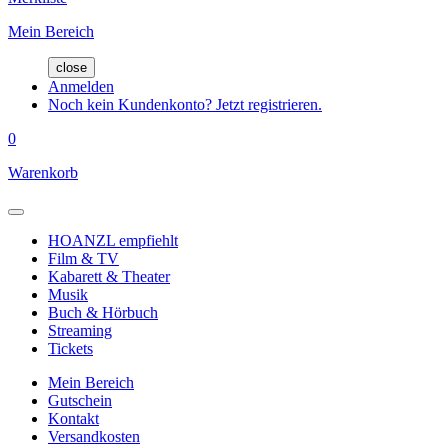
Mein Bereich
close
Anmelden
Noch kein Kundenkonto? Jetzt registrieren.
0
Warenkorb
HOANZL empfiehlt
Film & TV
Kabarett & Theater
Musik
Buch & Hörbuch
Streaming
Tickets
Mein Bereich
Gutschein
Kontakt
Versandkosten