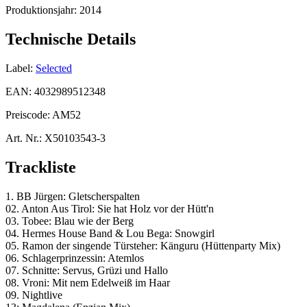
Produktionsjahr:
2014
Technische Details
Label:
Selected
EAN:
4032989512348
Preiscode:
AM52
Art. Nr.:
X50103543-3
Trackliste
1. BB Jürgen: Gletscherspalten
02. Anton Aus Tirol: Sie hat Holz vor der Hütt'n
03. Tobee: Blau wie der Berg
04. Hermes House Band & Lou Bega: Snowgirl
05. Ramon der singende Türsteher: Känguru (Hüttenparty Mix)
06. Schlagerprinzessin: Atemlos
07. Schnitte: Servus, Grüzi und Hallo
08. Vroni: Mit nem Edelweiß im Haar
09. Nightlive