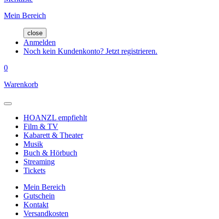
Mein Bereich
close
Anmelden
Noch kein Kundenkonto? Jetzt registrieren.
0
Warenkorb
HOANZL empfiehlt
Film & TV
Kabarett & Theater
Musik
Buch & Hörbuch
Streaming
Tickets
Mein Bereich
Gutschein
Kontakt
Versandkosten