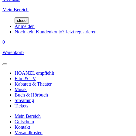
Mein Bereich
close
Anmelden
Noch kein Kundenkonto? Jetzt registrieren.
0
Warenkorb
HOANZL empfiehlt
Film & TV
Kabarett & Theater
Musik
Buch & Hörbuch
Streaming
Tickets
Mein Bereich
Gutschein
Kontakt
Versandkosten