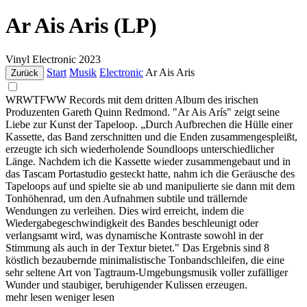
Ar Ais Aris (LP)
Vinyl
Electronic
2023
Start
Musik
Electronic
Ar Ais Aris
Zurück
WRWTFWW Records mit dem dritten Album des irischen
Produzenten Gareth Quinn Redmond. "Ar Ais Arís" zeigt seine
Liebe zur Kunst der Tapeloop. „Durch Aufbrechen die Hülle einer
Kassette, das Band zerschnitten und die Enden zusammengespleißt,
erzeugte ich sich wiederholende Soundloops unterschiedlicher
Länge. Nachdem ich die Kassette wieder zusammengebaut und in
das Tascam Portastudio gesteckt hatte, nahm ich die Geräusche des
Tapeloops auf und spielte sie ab und manipulierte sie dann mit dem
Tonhöhenrad, um den Aufnahmen subtile und trällernde
Wendungen zu verleihen. Dies wird erreicht, indem die
Wiedergabegeschwindigkeit des Bandes beschleunigt oder
verlangsamt wird, was dynamische Kontraste sowohl in der
Stimmung als auch in der Textur bietet." Das Ergebnis sind 8
köstlich bezaubernde minimalistische Tonbandschleifen, die eine
sehr seltene Art von Tagtraum-Umgebungsmusik voller zufälliger
Wunder und staubiger, beruhigender Kulissen erzeugen.
mehr lesen
weniger lesen