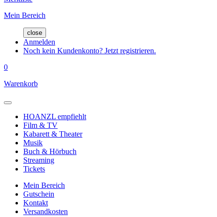
Mein Bereich
close
Anmelden
Noch kein Kundenkonto? Jetzt registrieren.
0
Warenkorb
HOANZL empfiehlt
Film & TV
Kabarett & Theater
Musik
Buch & Hörbuch
Streaming
Tickets
Mein Bereich
Gutschein
Kontakt
Versandkosten