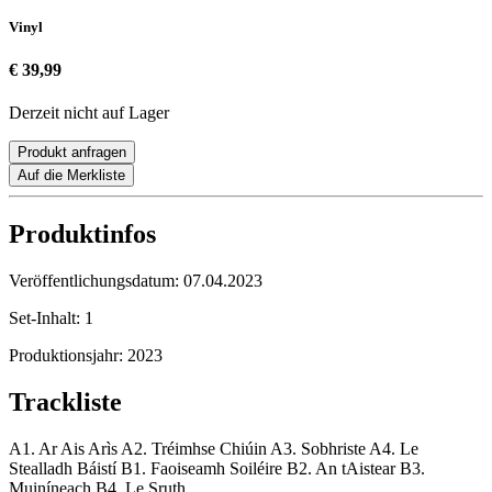
Vinyl
€ 39,99
Derzeit nicht auf Lager
Produkt anfragen
Auf die Merkliste
Produktinfos
Veröffentlichungsdatum:
07.04.2023
Set-Inhalt:
1
Produktionsjahr:
2023
Trackliste
A1. Ar Ais Arìs A2. Tréimhse Chiúin A3. Sobhriste A4. Le
Stealladh Báistí B1. Faoiseamh Soiléire B2. An tAistear B3.
Muiníneach B4. Le Sruth