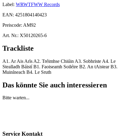
Label:
WRWTFWW Records
EAN:
4251804140423
Preiscode:
AM92
Art. Nr.:
X50120265-6
Trackliste
A1. Ar Ais Arìs A2. Tréimhse Chiúin A3. Sobhriste A4. Le
Stealladh Báistí B1. Faoiseamh Soiléire B2. An tAistear B3.
Muiníneach B4. Le Sruth
Das könnte Sie auch interessieren
Bitte warten...
Service Kontakt