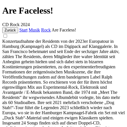
Are Faceless!
CD
Rock
2024
Start
Musik
Rock
Are Faceless!
Zurück
Konzertaufnahme der Residents von der 2023er Europatour in
Hamburg (Kampnagel) als CD im Digipack auf Klanggalerie. In
San Francisco beheimatet und seit Ende der sechziger Jahre aktiv,
zählen The Residents, deren Mitglieder ihre wahre Identität seit
Anbeginn geheim hielten und sich dabei stets in bizarren
Kostümierungen präsentierten, zu den experimentierfreudigsten
Formationen der zeitgenössischen Musikszene, die ihre
Veröffentlichungen zudem auf dem bandeigenen Label Ralph
Records präsentierten. So erschienen von der für ihren höchst
eigenwilligen Mix aus Experimental-Rock, Elektronik und
Avantgarde / E-Musik bekannten Band, die 1974 mit „Meet The
Residents“ ihr wegweisendes Albumdebüt vorlegte, bis dato mehr
als 60 Studioalben. Ihre seit 2021 mehrfach verschobene „Dog
Stab!“-Tour führt die Legenden 2023 schließlich wieder nach
Europa, wo sie in der Hamburger Kampnagel-Fabrik ein Set mit viel
„Duck Stab“-Material und einigen ewigen Klassikern spielten.
Insgesamt 24 Songs finden sich auf dieser Doppel-CD,