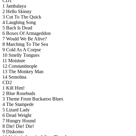
CD1
1 Jambalaya
2 Hello Skinny
3 Cut To The Quick
4 Laughing Song
5 Bach Is Dead
6 Boxes Of Armageddon
7 Would We Be Alive?
8 Marching To The Sea
9 Cold As A Corpse
10 Smelly Tongues
11 Moisture
12 Constantinople
13 The Monkey Man
14 Semolina
CD2
1 Kill Him!
2 Blue Rosebuds
3 Theme From Buckaroo Blues
4 The Stampede
5 Lizard Lady
6 Dead Weight
7 Hungry Hound
8 Die! Die! Die!
9 Diskomo