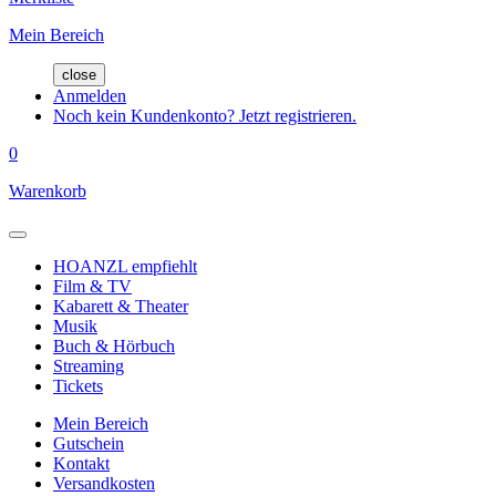
Mein Bereich
close
Anmelden
Noch kein Kundenkonto? Jetzt registrieren.
0
Warenkorb
HOANZL empfiehlt
Film & TV
Kabarett & Theater
Musik
Buch & Hörbuch
Streaming
Tickets
Mein Bereich
Gutschein
Kontakt
Versandkosten