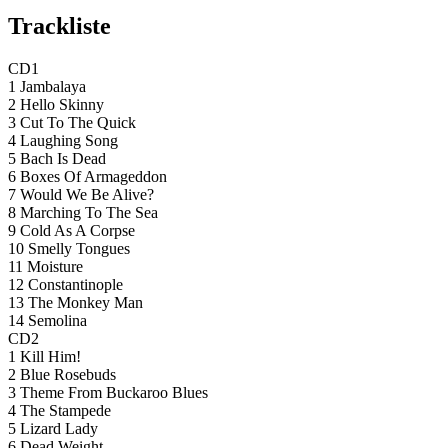
Trackliste
CD1
1 Jambalaya
2 Hello Skinny
3 Cut To The Quick
4 Laughing Song
5 Bach Is Dead
6 Boxes Of Armageddon
7 Would We Be Alive?
8 Marching To The Sea
9 Cold As A Corpse
10 Smelly Tongues
11 Moisture
12 Constantinople
13 The Monkey Man
14 Semolina
CD2
1 Kill Him!
2 Blue Rosebuds
3 Theme From Buckaroo Blues
4 The Stampede
5 Lizard Lady
6 Dead Weight