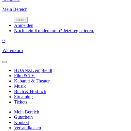
Mein Bereich
close
Anmelden
Noch kein Kundenkonto? Jetzt registrieren.
0
Warenkorb
HOANZL empfiehlt
Film & TV
Kabarett & Theater
Musik
Buch & Hörbuch
Streaming
Tickets
Mein Bereich
Gutschein
Kontakt
Versandkosten