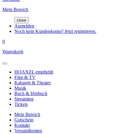
Mein Bereich
close
Anmelden
Noch kein Kundenkonto? Jetzt registrieren.
0
Warenkorb
HOANZL empfiehlt
Film & TV
Kabarett & Theater
Musik
Buch & Hörbuch
Streaming
Tickets
Mein Bereich
Gutschein
Kontakt
Versandkosten