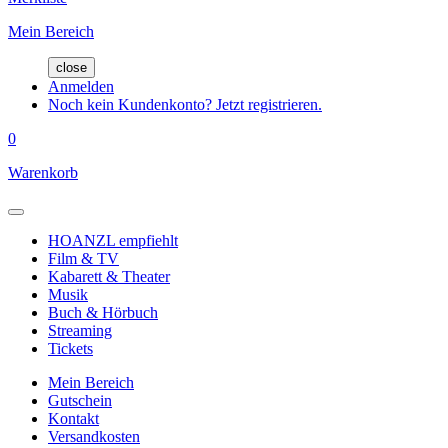
Mein Bereich
close
Anmelden
Noch kein Kundenkonto? Jetzt registrieren.
0
Warenkorb
HOANZL empfiehlt
Film & TV
Kabarett & Theater
Musik
Buch & Hörbuch
Streaming
Tickets
Mein Bereich
Gutschein
Kontakt
Versandkosten