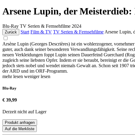
Arsene Lupin, der Meisterdieb
Blu-Ray
TV Serien & Fernsehfilme
2024
Start
Film & TV
TV Serien & Fernsehfilme
Arsene Lupin, 
Zurück
Arsène Lupin (Georges Descrières) ist ein wohlerzogener, vornehmer M
guter, auch dank seiner besonderen Verwandlungsfähigkeit. Seine re
neuen Verkleidungen foppt Lupin seinen Dauerfeind Guerchard (Roger C
zugleich seine liebsten Opfer. Indem er sie beraubt, bereinigt er die
jedoch stets nobel und wendet niemals Gewalt an. Schon seit 1907 tr
der ARD und im ORF-Programm.
mehr lesen
weniger lesen
Blu-Ray
€ 39,99
Derzeit nicht auf Lager
Produkt anfragen
Auf die Merkliste