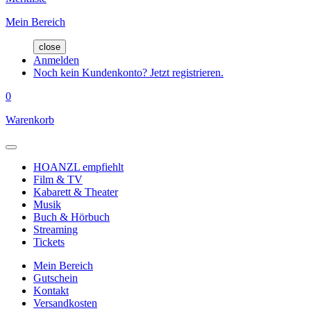
Mein Bereich
close
Anmelden
Noch kein Kundenkonto? Jetzt registrieren.
0
Warenkorb
HOANZL empfiehlt
Film & TV
Kabarett & Theater
Musik
Buch & Hörbuch
Streaming
Tickets
Mein Bereich
Gutschein
Kontakt
Versandkosten