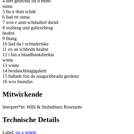
4 drei gedichta fia d moni
suma
5 fia n dom schak
6 liad en suma
7 wos e aum schdaahof darad
8 sozbeag und galizzebeag
heabst
9 fliang
10 liad da r ochtadreiska
11 en an schbedn heabst
12 i bin a bluadbankdirekta
winta
13 winta
14 brodaschbiaglgalarii
15 ballade fon da zuagschbeadn gredenz
16 wos bsundas
Mitwirkende
Interpret*in:
Willi & Stubnblues Resetarits
Technische Details
Label:
nu a settele