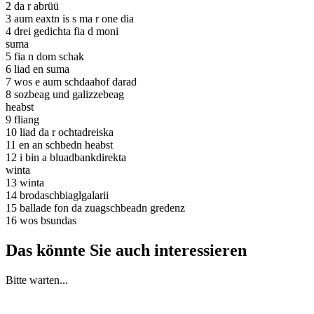
2 da r abrüü
3 aum eaxtn is s ma r one dia
4 drei gedichta fia d moni
suma
5 fia n dom schak
6 liad en suma
7 wos e aum schdaahof darad
8 sozbeag und galizzebeag
heabst
9 fliang
10 liad da r ochtadreiska
11 en an schbedn heabst
12 i bin a bluadbankdirekta
winta
13 winta
14 brodaschbiaglgalarii
15 ballade fon da zuagschbeadn gredenz
16 wos bsundas
Das könnte Sie auch interessieren
Bitte warten...