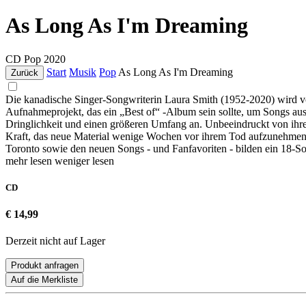
As Long As I'm Dreaming
CD
Pop
2020
Start
Musik
Pop
As Long As I'm Dreaming
Zurück
Die kanadische Singer-Songwriterin Laura Smith (1952-2020) wird von a
Aufnahmeprojekt, das ein „Best of“ -Album sein sollte, um Songs aus 
Dringlichkeit und einen größeren Umfang an. Unbeeindruckt von ihr
Kraft, das neue Material wenige Wochen vor ihrem Tod aufzunehmen. 
Toronto sowie den neuen Songs - und Fanfavoriten - bilden ein 18-S
mehr lesen
weniger lesen
CD
€ 14,99
Derzeit nicht auf Lager
Produkt anfragen
Auf die Merkliste