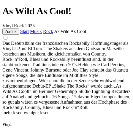
As Wild As Cool!
Vinyl
Rock
2025
Start
Musik
Rock
As Wild As Cool!
Zurück
Das Debütalbum der französischen Rockabilly-Hoffnungsträger als
Vinyl-LP auf El Toro. The Shakers aus dem Großraum Marseille
bestehen aus Musikern, die gleichermaßen von Country,
Rock"n"Roll, Blues und Rockabilly beeinflusst sind. In der
staubtrockenen Traditionslinie von 50"s-Helden wie Carl Perkins,
Gene Vincent, Johnny Burnette oder Joe Clay schreibt das Quartett
eigene Songs, die ihre Einflüsse im Midfifties-Style
zusammenbringen. Wie schon die in der Szene sehr wohlwollend
aufgenommene Debüt-EP „Shake The Rocks“ wurde auch „As
Wild As Cool!“ im Berliner Geheimtipp-Studio Lightning Recorders
auf Analogband gebracht. 16 Songs, 15 davon Eigenkompositionen,
so gut als wären es vergessene Aufnahmen aus der Hochphase des
Rockabilly, Country, Blues und Rock"n"Roll.
mehr lesen
weniger lesen
Vinyl