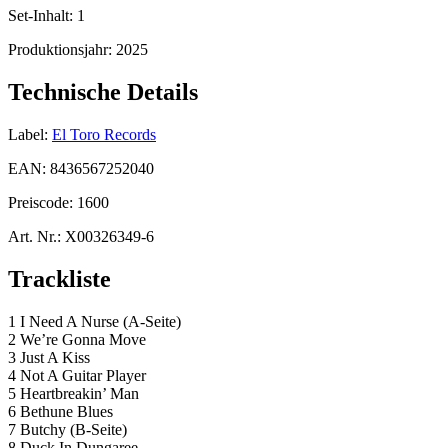
Set-Inhalt:
1
Produktionsjahr:
2025
Technische Details
Label:
El Toro Records
EAN:
8436567252040
Preiscode:
1600
Art. Nr.:
X00326349-6
Trackliste
1 I Need A Nurse (A-Seite)
2 We’re Gonna Move
3 Just A Kiss
4 Not A Guitar Player
5 Heartbreakin’ Man
6 Bethune Blues
7 Butchy (B-Seite)
8 Duck In Dungaree