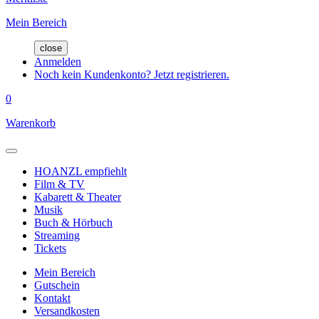
Mein Bereich
close
Anmelden
Noch kein Kundenkonto? Jetzt registrieren.
0
Warenkorb
HOANZL empfiehlt
Film & TV
Kabarett & Theater
Musik
Buch & Hörbuch
Streaming
Tickets
Mein Bereich
Gutschein
Kontakt
Versandkosten