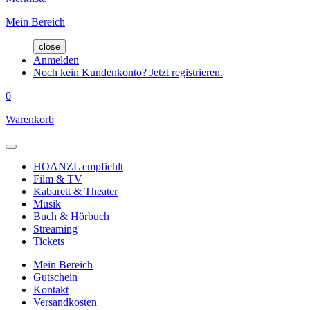
Mein Bereich
close
Anmelden
Noch kein Kundenkonto? Jetzt registrieren.
0
Warenkorb
HOANZL empfiehlt
Film & TV
Kabarett & Theater
Musik
Buch & Hörbuch
Streaming
Tickets
Mein Bereich
Gutschein
Kontakt
Versandkosten