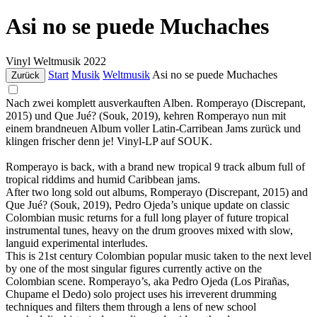
Asi no se puede Muchaches
Vinyl
Weltmusik
2022
Start
Musik
Weltmusik
Asi no se puede Muchaches
Zurück
Nach zwei komplett ausverkauften Alben. Romperayo (Discrepant,
2015) und Que Jué? (Souk, 2019), kehren Romperayo nun mit
einem brandneuen Album voller Latin-Carribean Jams zurück und
klingen frischer denn je! Vinyl-LP auf SOUK.
Romperayo is back, with a brand new tropical 9 track album full of
tropical riddims and humid Caribbean jams.
After two long sold out albums, Romperayo (Discrepant, 2015) and
Que Jué? (Souk, 2019), Pedro Ojeda’s unique update on classic
Colombian music returns for a full long player of future tropical
instrumental tunes, heavy on the drum grooves mixed with slow,
languid experimental interludes.
This is 21st century Colombian popular music taken to the next level
by one of the most singular figures currently active on the
Colombian scene. Romperayo’s, aka Pedro Ojeda (Los Pirañas,
Chupame el Dedo) solo project uses his irreverent drumming
techniques and filters them through a lens of new school