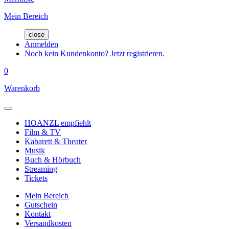
Mein Bereich
close
Anmelden
Noch kein Kundenkonto? Jetzt registrieren.
0
Warenkorb
HOANZL empfiehlt
Film & TV
Kabarett & Theater
Musik
Buch & Hörbuch
Streaming
Tickets
Mein Bereich
Gutschein
Kontakt
Versandkosten