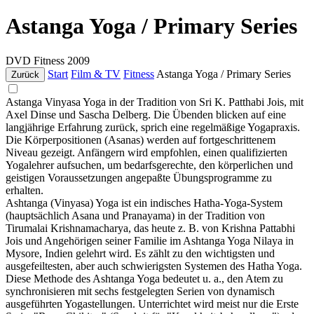
Astanga Yoga / Primary Series
DVD
Fitness
2009
Start
Film & TV
Fitness
Astanga Yoga / Primary Series
Zurück
Astanga Vinyasa Yoga in der Tradition von Sri K. Patthabi Jois, mit
Axel Dinse und Sascha Delberg. Die Übenden blicken auf eine
langjährige Erfahrung zurück, sprich eine regelmäßige Yogapraxis.
Die Körperpositionen (Asanas) werden auf fortgeschrittenem
Niveau gezeigt. Anfängern wird empfohlen, einen qualifizierten
Yogalehrer aufsuchen, um bedarfsgerechte, den körperlichen und
geistigen Voraussetzungen angepaßte Übungsprogramme zu
erhalten.
Ashtanga (Vinyasa) Yoga ist ein indisches Hatha-Yoga-System
(hauptsächlich Asana und Pranayama) in der Tradition von
Tirumalai Krishnamacharya, das heute z. B. von Krishna Pattabhi
Jois und Angehörigen seiner Familie im Ashtanga Yoga Nilaya in
Mysore, Indien gelehrt wird. Es zählt zu den wichtigsten und
ausgefeiltesten, aber auch schwierigsten Systemen des Hatha Yoga.
Diese Methode des Ashtanga Yoga bedeutet u. a., den Atem zu
synchronisieren mit sechs festgelegten Serien von dynamisch
ausgeführten Yogastellungen. Unterrichtet wird meist nur die Erste