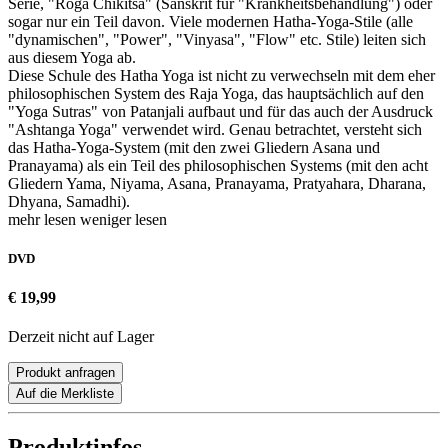
Serie, "Roga Chikitsa" (Sanskrit für "Krankheitsbehandlung") oder
sogar nur ein Teil davon. Viele modernen Hatha-Yoga-Stile (alle
"dynamischen", "Power", "Vinyasa", "Flow" etc. Stile) leiten sich
aus diesem Yoga ab.
Diese Schule des Hatha Yoga ist nicht zu verwechseln mit dem eher
philosophischen System des Raja Yoga, das hauptsächlich auf den
"Yoga Sutras" von Patanjali aufbaut und für das auch der Ausdruck
"Ashtanga Yoga" verwendet wird. Genau betrachtet, versteht sich
das Hatha-Yoga-System (mit den zwei Gliedern Asana und
Pranayama) als ein Teil des philosophischen Systems (mit den acht
Gliedern Yama, Niyama, Asana, Pranayama, Pratyahara, Dharana,
Dhyana, Samadhi).
mehr lesen
weniger lesen
DVD
€ 19,99
Derzeit nicht auf Lager
Produkt anfragen
Auf die Merkliste
Produktinfos