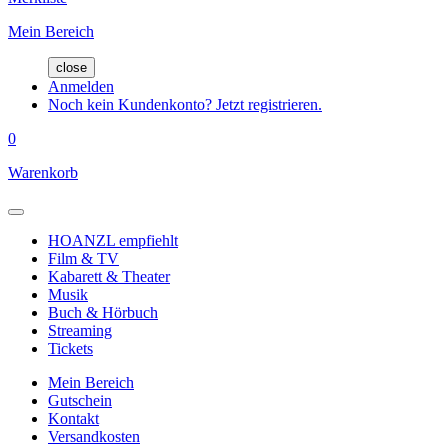
Mein Bereich
close
Anmelden
Noch kein Kundenkonto? Jetzt registrieren.
0
Warenkorb
HOANZL empfiehlt
Film & TV
Kabarett & Theater
Musik
Buch & Hörbuch
Streaming
Tickets
Mein Bereich
Gutschein
Kontakt
Versandkosten