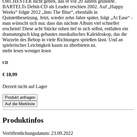
ORCHESTER nicht geben, das er vor 20 Jahren gründete.
BARTELTs Debüt-CD als Leader erschien 2002. Auf „Happy
Weeks“ folgte 2012 „Into The Blue“, ebenfalls in
Quintettbesetzung. Jetzt, wieder zehn Jahre später, folgt „At Ease“ -
man wünscht sich nur, dass das nächste Album viel schneller
erscheint! Diese acht Stücke ruhen tief in sich selbst, entfalten ein
dramaturgisch klug gebautes musikalisches Kaleidoskop, das die
Wurzeln des Bebop in viele Richtungen sprießen lässt. Und an
spielerischer Leichtigkeit kaum zu überbieten ist.
mehr lesen
weniger lesen
CD
€ 18,99
Derzeit nicht auf Lager
Produkt anfragen
Auf die Merkliste
Produktinfos
Veröffentlichungsdatum:
23.09.2022