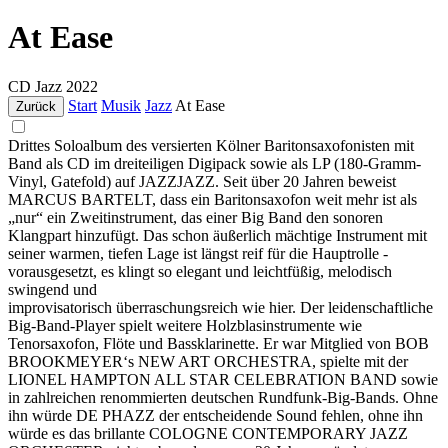
At Ease
CD
Jazz
2022
Start
Musik
Jazz
At Ease
Zurück
Drittes Soloalbum des versierten Kölner Baritonsaxofonisten mit
Band als CD im dreiteiligen Digipack sowie als LP (180-Gramm-
Vinyl, Gatefold) auf JAZZJAZZ. Seit über 20 Jahren beweist
MARCUS BARTELT, dass ein Baritonsaxofon weit mehr ist als
„nur“ ein Zweitinstrument, das einer Big Band den sonoren
Klangpart hinzufügt. Das schon äußerlich mächtige Instrument mit
seiner warmen, tiefen Lage ist längst reif für die Hauptrolle -
vorausgesetzt, es klingt so elegant und leichtfüßig, melodisch
swingend und
improvisatorisch überraschungsreich wie hier. Der leidenschaftliche
Big-Band-Player spielt weitere Holzblasinstrumente wie
Tenorsaxofon, Flöte und Bassklarinette. Er war Mitglied von BOB
BROOKMEYER‘s NEW ART ORCHESTRA, spielte mit der
LIONEL HAMPTON ALL STAR CELEBRATION BAND sowie
in zahlreichen renommierten deutschen Rundfunk-Big-Bands. Ohne
ihn würde DE PHAZZ der entscheidende Sound fehlen, ohne ihn
würde es das brillante COLOGNE CONTEMPORARY JAZZ