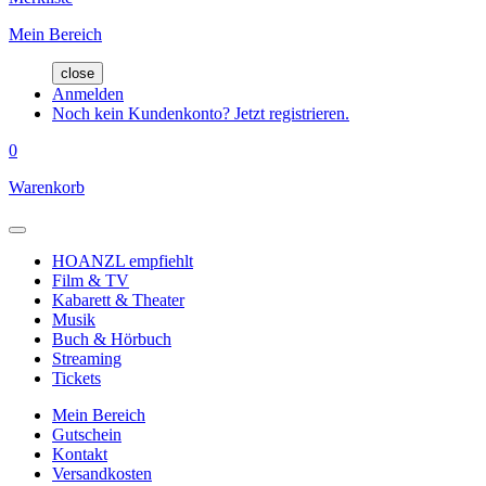
Mein Bereich
close
Anmelden
Noch kein Kundenkonto? Jetzt registrieren.
0
Warenkorb
HOANZL empfiehlt
Film & TV
Kabarett & Theater
Musik
Buch & Hörbuch
Streaming
Tickets
Mein Bereich
Gutschein
Kontakt
Versandkosten