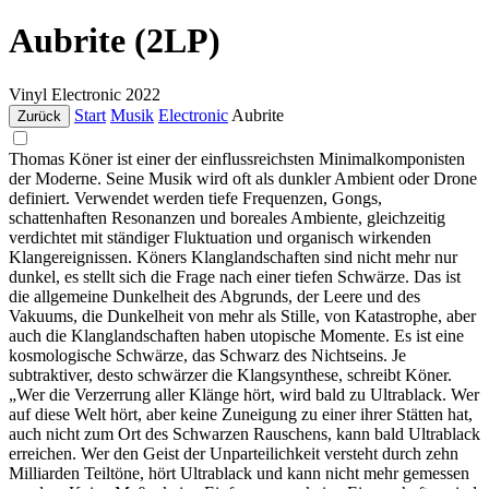
Aubrite (2LP)
Vinyl
Electronic
2022
Start
Musik
Electronic
Aubrite
Zurück
Thomas Köner ist einer der einflussreichsten Minimalkomponisten
der Moderne. Seine Musik wird oft als dunkler Ambient oder Drone
definiert. Verwendet werden tiefe Frequenzen, Gongs,
schattenhaften Resonanzen und boreales Ambiente, gleichzeitig
verdichtet mit ständiger Fluktuation und organisch wirkenden
Klangereignissen. Köners Klanglandschaften sind nicht mehr nur
dunkel, es stellt sich die Frage nach einer tiefen Schwärze. Das ist
die allgemeine Dunkelheit des Abgrunds, der Leere und des
Vakuums, die Dunkelheit von mehr als Stille, von Katastrophe, aber
auch die Klanglandschaften haben utopische Momente. Es ist eine
kosmologische Schwärze, das Schwarz des Nichtseins. Je
subtraktiver, desto schwärzer die Klangsynthese, schreibt Köner.
„Wer die Verzerrung aller Klänge hört, wird bald zu Ultrablack. Wer
auf diese Welt hört, aber keine Zuneigung zu einer ihrer Stätten hat,
auch nicht zum Ort des Schwarzen Rauschens, kann bald Ultrablack
erreichen. Wer den Geist der Unparteilichkeit versteht durch zehn
Milliarden Teiltöne, hört Ultrablack und kann nicht mehr gemessen