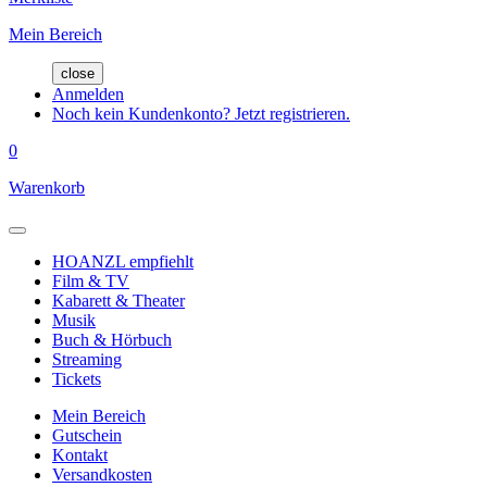
Mein Bereich
close
Anmelden
Noch kein Kundenkonto? Jetzt registrieren.
0
Warenkorb
HOANZL empfiehlt
Film & TV
Kabarett & Theater
Musik
Buch & Hörbuch
Streaming
Tickets
Mein Bereich
Gutschein
Kontakt
Versandkosten