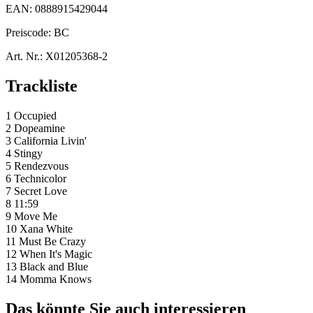
EAN:
0888915429044
Preiscode:
BC
Art. Nr.:
X01205368-2
Trackliste
1 Occupied
2 Dopeamine
3 California Livin'
4 Stingy
5 Rendezvous
6 Technicolor
7 Secret Love
8 11:59
9 Move Me
10 Xana White
11 Must Be Crazy
12 When It's Magic
13 Black and Blue
14 Momma Knows
Das könnte Sie auch interessieren