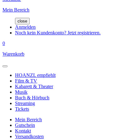
Mein Bereich
close
Anmelden
Noch kein Kundenkonto? Jetzt registrieren.
0
Warenkorb
HOANZL empfiehlt
Film & TV
Kabarett & Theater
Musik
Buch & Hörbuch
Streaming
Tickets
Mein Bereich
Gutschein
Kontakt
Versandkosten