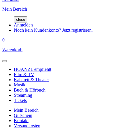
Mein Bereich
close
Anmelden
Noch kein Kundenkonto? Jetzt registrieren.
0
Warenkorb
HOANZL empfiehlt
Film & TV
Kabarett & Theater
Musik
Buch & Hörbuch
Streaming
Tickets
Mein Bereich
Gutschein
Kontakt
Versandkosten