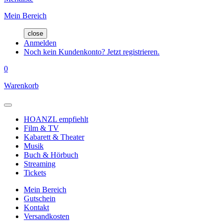
Mein Bereich
close
Anmelden
Noch kein Kundenkonto? Jetzt registrieren.
0
Warenkorb
HOANZL empfiehlt
Film & TV
Kabarett & Theater
Musik
Buch & Hörbuch
Streaming
Tickets
Mein Bereich
Gutschein
Kontakt
Versandkosten