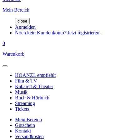
Mein Bereich
close
Anmelden
Noch kein Kundenkonto? Jetzt registrieren.
0
Warenkorb
HOANZL empfiehlt
Film & TV
Kabarett & Theater
Musik
Buch & Hörbuch
Streaming
Tickets
Mein Bereich
Gutschein
Kontakt
Versandkosten