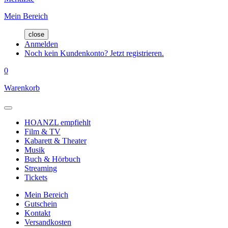
Mein Bereich
close
Anmelden
Noch kein Kundenkonto? Jetzt registrieren.
0
Warenkorb
HOANZL empfiehlt
Film & TV
Kabarett & Theater
Musik
Buch & Hörbuch
Streaming
Tickets
Mein Bereich
Gutschein
Kontakt
Versandkosten