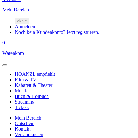
Mein Bereich
close
Anmelden
Noch kein Kundenkonto? Jetzt registrieren.
0
Warenkorb
HOANZL empfiehlt
Film & TV
Kabarett & Theater
Musik
Buch & Hörbuch
Streaming
Tickets
Mein Bereich
Gutschein
Kontakt
Versandkosten