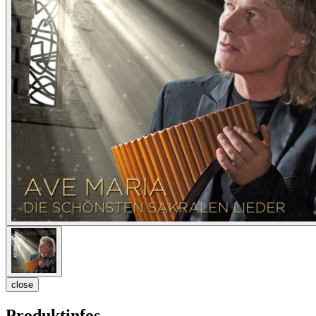
close
Produktinfos