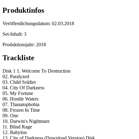
Produktinfos
Veröffentlichungsdatum:
02.03.2018
Set-Inhalt:
3
Produktionsjahr:
2018
Trackliste
Disk 1 1. Welcome To Destruction
02. Paralyzed
03. Child Soldier
04. City Of Darkness
05. My Fortune
06. Hostile Waters
07. Thanatophobia
08. Frozen In Time
09. One
10. Darwin's Nightmare
11. Blind Rage
12. Babylon
13. City of Darkness (Download Version) Disk