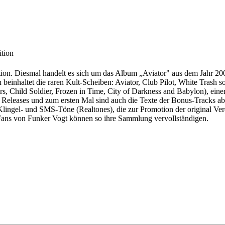
ition
Edition. Diesmal handelt es sich um das Album „Aviator" aus dem Jahr 
ion beinhaltet die raren Kult-Scheiben: Aviator, Club Pilot, White Tra
 Child Soldier, Frozen in Time, City of Darkness and Babylon), einer
lnen Releases und zum ersten Mal sind auch die Texte der Bonus-Tracks 
lingel- und SMS-Töne (Realtones), die zur Promotion der original Veröf
 Fans von Funker Vogt können so ihre Sammlung vervollständigen.