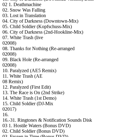
02 1. Deathmachine
02. Snow Was Falling
03. Lost in Translation
04. City of Darkness (Downtown-Mix)
05. Child Soldier (Kopfschuss-Mix)
06. City of Darkness (2nd-Hookline-Mix)
07. White Trash (live
02008)
08. Thanks for Nothing (Re-arranged
02008)
09. Black Hole (Re-arranged
02008)
10. Paralyzed (AE5 Remix)
11. White Trash (AE
08 Remix)
12. Paralyzed (First Edit)
13. The Race is On (2nd Strike)
14. White Trash (1st Demo)
15. Child Soldier (DJ-Mix
02017)
16.
16.-31. Ringtones & Notification Sounds Disk
03 1. Hostile Waters (Bonus DVD)
02. Child Soldier (Bonus DVD)
03. Frozen in Time (Bonus DVD)