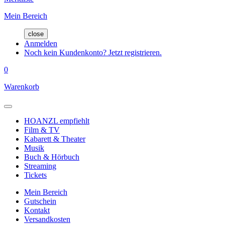
Mein Bereich
close
Anmelden
Noch kein Kundenkonto? Jetzt registrieren.
0
Warenkorb
HOANZL empfiehlt
Film & TV
Kabarett & Theater
Musik
Buch & Hörbuch
Streaming
Tickets
Mein Bereich
Gutschein
Kontakt
Versandkosten