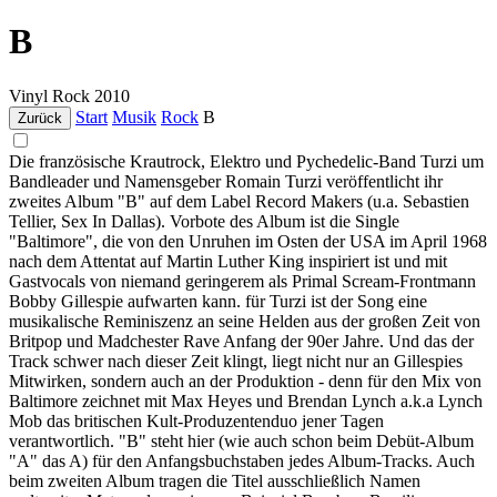
B
Vinyl
Rock
2010
Start
Musik
Rock
B
Zurück
Die französische Krautrock, Elektro und Pychedelic-Band Turzi um
Bandleader und Namensgeber Romain Turzi veröffentlicht ihr
zweites Album "B" auf dem Label Record Makers (u.a. Sebastien
Tellier, Sex In Dallas). Vorbote des Album ist die Single
"Baltimore", die von den Unruhen im Osten der USA im April 1968
nach dem Attentat auf Martin Luther King inspiriert ist und mit
Gastvocals von niemand geringerem als Primal Scream-Frontmann
Bobby Gillespie aufwarten kann. für Turzi ist der Song eine
musikalische Reminiszenz an seine Helden aus der großen Zeit von
Britpop und Madchester Rave Anfang der 90er Jahre. Und das der
Track schwer nach dieser Zeit klingt, liegt nicht nur an Gillespies
Mitwirken, sondern auch an der Produktion - denn für den Mix von
Baltimore zeichnet mit Max Heyes und Brendan Lynch a.k.a Lynch
Mob das britischen Kult-Produzentenduo jener Tagen
verantwortlich. "B" steht hier (wie auch schon beim Debüt-Album
"A" das A) für den Anfangsbuchstaben jedes Album-Tracks. Auch
beim zweiten Album tragen die Titel ausschließlich Namen