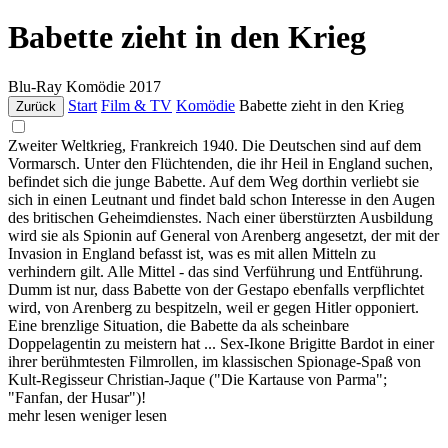
Babette zieht in den Krieg
Blu-Ray
Komödie
2017
Start
Film & TV
Komödie
Babette zieht in den Krieg
Zurück
Zweiter Weltkrieg, Frankreich 1940. Die Deutschen sind auf dem
Vormarsch. Unter den Flüchtenden, die ihr Heil in England suchen,
befindet sich die junge Babette. Auf dem Weg dorthin verliebt sie
sich in einen Leutnant und findet bald schon Interesse in den Augen
des britischen Geheimdienstes. Nach einer überstürzten Ausbildung
wird sie als Spionin auf General von Arenberg angesetzt, der mit der
Invasion in England befasst ist, was es mit allen Mitteln zu
verhindern gilt. Alle Mittel - das sind Verführung und Entführung.
Dumm ist nur, dass Babette von der Gestapo ebenfalls verpflichtet
wird, von Arenberg zu bespitzeln, weil er gegen Hitler opponiert.
Eine brenzlige Situation, die Babette da als scheinbare
Doppelagentin zu meistern hat ... Sex-Ikone Brigitte Bardot in einer
ihrer berühmtesten Filmrollen, im klassischen Spionage-Spaß von
Kult-Regisseur Christian-Jaque ("Die Kartause von Parma";
"Fanfan, der Husar")!
mehr lesen
weniger lesen