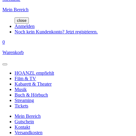
Mein Bereich
close
Anmelden
Noch kein Kundenkonto? Jetzt registrieren.
0
Warenkorb
HOANZL empfiehlt
Film & TV
Kabarett & Theater
Musik
Buch & Hörbuch
Streaming
Tickets
Mein Bereich
Gutschein
Kontakt
Versandkosten