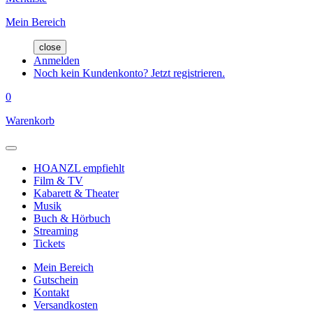
Mein Bereich
close
Anmelden
Noch kein Kundenkonto? Jetzt registrieren.
0
Warenkorb
HOANZL empfiehlt
Film & TV
Kabarett & Theater
Musik
Buch & Hörbuch
Streaming
Tickets
Mein Bereich
Gutschein
Kontakt
Versandkosten