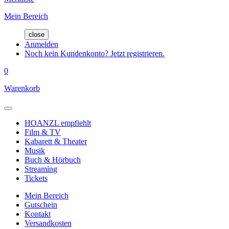
Mein Bereich
close
Anmelden
Noch kein Kundenkonto? Jetzt registrieren.
0
Warenkorb
HOANZL empfiehlt
Film & TV
Kabarett & Theater
Musik
Buch & Hörbuch
Streaming
Tickets
Mein Bereich
Gutschein
Kontakt
Versandkosten