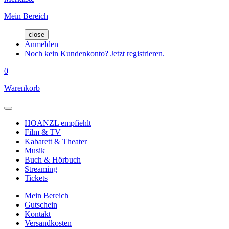
Mein Bereich
close
Anmelden
Noch kein Kundenkonto? Jetzt registrieren.
0
Warenkorb
HOANZL empfiehlt
Film & TV
Kabarett & Theater
Musik
Buch & Hörbuch
Streaming
Tickets
Mein Bereich
Gutschein
Kontakt
Versandkosten